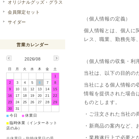
オリジナルグッズ・グラス
会員限定セット
（個人情報の定義）
サイダー
個人情報とは、個人に
レス、職業、勤務先等
2026/08
（個人情報の収集・利
日
月
火
水
木
金
土
当社は、以下の目的の
1
2
3
4
5
6
7
8
当社による個人情報の
9
10
11
12
13
14
15
情報を提供された場合
16
17
18
19
20
21
22
ものとします。
23
24
25
26
27
28
29
30
31
・ご注文された当社の
■
■
今日
休業日
■
臨時休業（インターネット
・新商品の案内など、
店のみ）
・業務遂行上で必要と
※休業日・臨時休業日の受