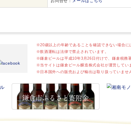
お問合せ：
メールはこちら
※
20歳以上の年齢であることを確認できない場合に
※
飲酒運転は法律で禁止されています。
※
鎌倉ビールは平成10年3月26日付けで、鎌倉税
※
当サイトは鎌倉ビール醸造株式会社が運営してい
※
日本国外への販売および輸出は取り扱っていませ