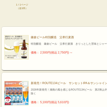
1 / 1ページ
（全3件）
鎌倉ビール特別醸造 父孝行麦酒
特別醸造 鎌倉ビール 父孝行麦酒 きりっとした苦味とシャー
価格： 2,500円(税込 2,750円)
～
新発売！ROUTE134ビール サンセットIPA＆サンシャ
2026年新発売！湘南の風を感じるROUTE134ビール 第2弾
除く
価格： 5,100円(税込 5,610円)