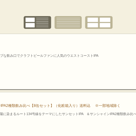
プな飲み口でクラフトビールファンに人気のウエストコーストIPA
インIPA2種類飲み比べ【8缶セット】（化粧箱入り）送料込 ※一部地域除く
は夕陽に染まるルート134号線をテーマにしたサンセットIPA ＆サンシャインIPA2種類飲