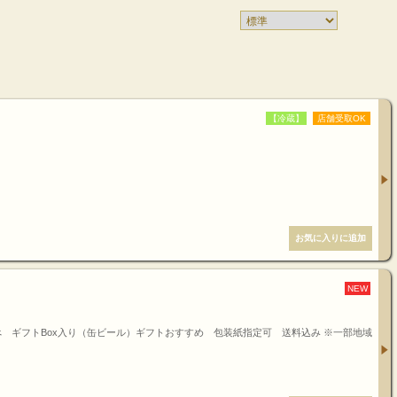
【冷蔵】
店舗受取OK
NEW
み比べ ギフトBox入り（缶ビール）ギフトおすすめ 包装紙指定可 送料込み ※一部地域